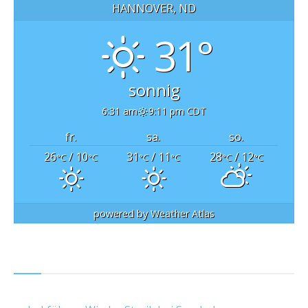
HANNOVER, ND
31°
sonnig
6:31 am
9:11 pm CDT
fr.
sa.
so.
26
/ 10
31
/ 11
28
/ 12
°C
°C
°C
°C
°C
°C
powered by
Weather Atlas
RSS