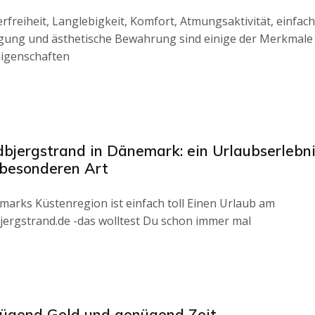
erfreiheit, Langlebigkeit, Komfort, Atmungsaktivität, einfac
gung und ästhetische Bewahrung sind einige der Merkmale
Eigenschaften
dbjergstrand in Dänemark: ein Urlaubserlebn
 besonderen Art
arks Küstenregion ist einfach toll Einen Urlaub am
jergstrand.de -das wolltest Du schon immer mal
ügend Geld und genügend Zeit