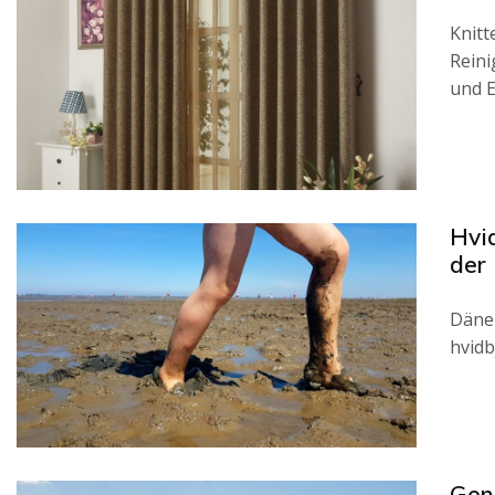
Knitt
Reini
und 
Hvi
der
Dänem
hvidb
Gen