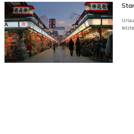
Sta
Urlau
letzt