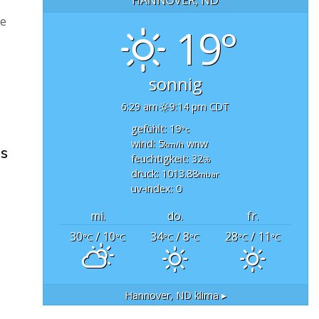
he
19°
sonnig
6:29 am
9:14 pm CDT
gefühlt: 19
°c
wind: 5
wnw
km/h
is
feuchtigkeit: 32
%
druck: 1013.88
mbar
uv-index: 0
mi.
do.
fr.
30
/ 10
34
/ 8
28
/ 11
°C
°C
°C
°C
°C
°C
Hannover, ND
klima ▸