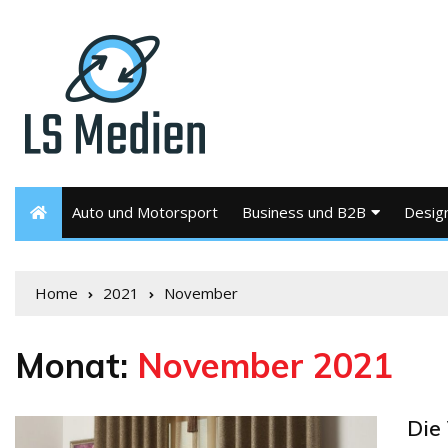
Auto und Motorsport
Business und B2B
Desig
Home
2021
November
Monat:
November 2021
Die