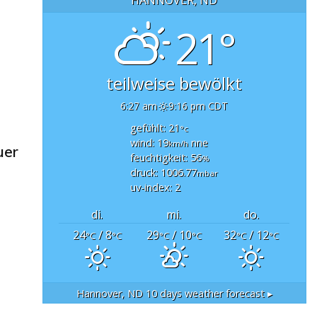
21°
teilweise bewölkt
6:27 am
9:16 pm CDT
gefühlt: 21
°c
wind: 19
nne
km/h
uer
feuchtigkeit: 56
%
druck: 1006.77
mbar
uv-index: 2
di.
mi.
do.
24
/ 8
29
/ 10
32
/ 12
°C
°C
°C
°C
°C
°C
Hannover, ND
10 days weather forecast ▸