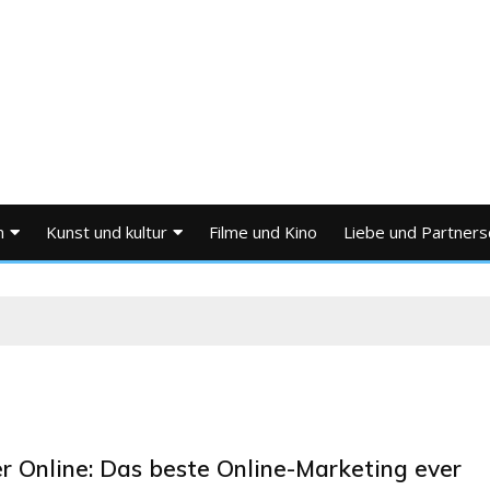
n
Kunst und kultur
Filme und Kino
Liebe und Partners
er Online: Das beste Online-Marketing ever