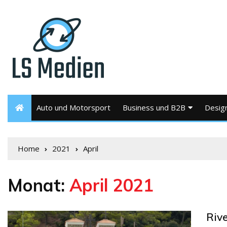
Auto und Motorsport
Business und B2B
Desig
Home
2021
April
Monat:
April 2021
Riv