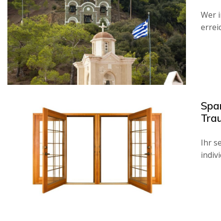
Wer i
errei
Spar
Tra
Ihr s
indiv