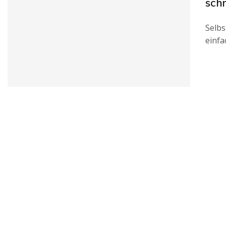
sch
Selbs
einfa