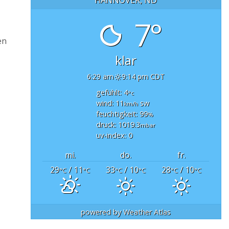
7°
en
klar
6:29 am
9:14 pm CDT
gefühlt: 4
°c
wind: 11
sw
km/h
feuchtigkeit: 99
%
druck: 1019.3
mbar
uv-index: 0
mi.
do.
fr.
29
/ 11
33
/ 10
28
/ 10
°C
°C
°C
°C
°C
°C
powered by
Weather Atlas