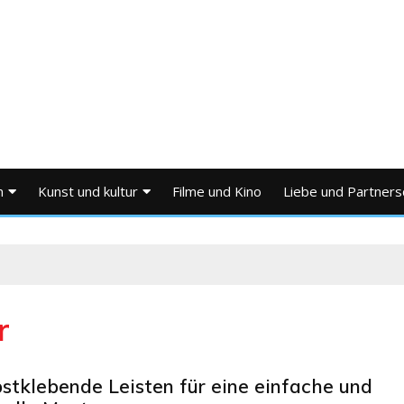
n
Kunst und kultur
Filme und Kino
Liebe und Partners
r
bstklebende Leisten für eine einfache und