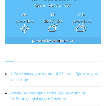
6:32 am
9:10 pm CDT
sa.
so.
mo.
32
/ 10
28
/ 12
28
/ 13
°C
°C
°C
°C
°C
°C
powered by
Weather Atlas
RSS
Unfall: Lastwagen kippt auf A61 um - Sperrung und
Umleitung
Zweite Bundesliga: Hertha BSC gewinnt im
Eröffnungsspiel gegen Bochum